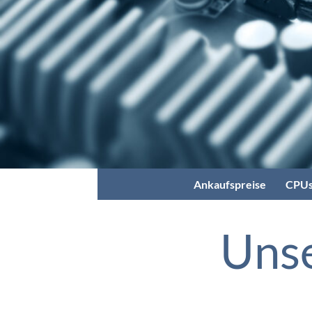
Ankaufspreise
CPUs
Unse