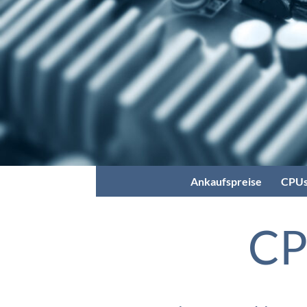
Ankaufspreise
CPUs
CP