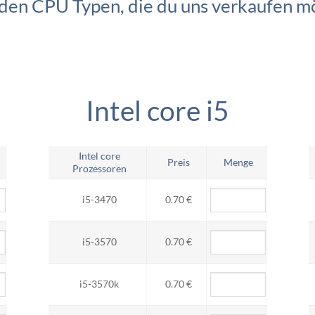
r den CPU Typen, die du uns verkaufen mö
Intel core i5
Intel core
Preis
Menge
Prozessoren
i5-3470
0.70 €
i5-3570
0.70 €
i5-3570k
0.70 €