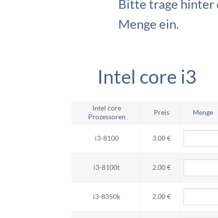
Bitte trage hinte
Menge ein.
Intel core i3
Intel core
Preis
Menge
Prozessoren
i3-8100
3.00 €
i3-8100t
2.00 €
i3-8350k
2.00 €