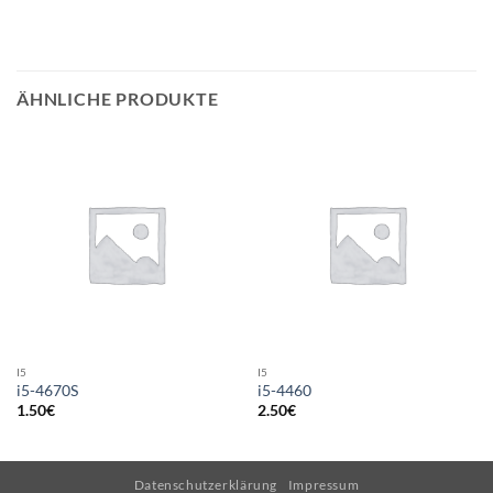
ÄHNLICHE PRODUKTE
I5
I5
i5-4670S
i5-4460
1.50
€
2.50
€
Datenschutzerklärung
Impressum