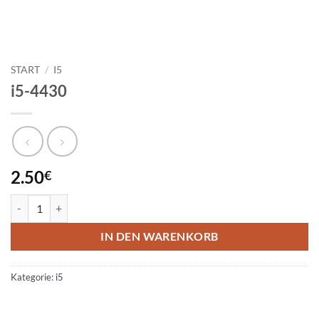
START
/
I5
i5-4430
2.50
€
i5-4430 Menge
IN DEN WARENKORB
Kategorie:
i5