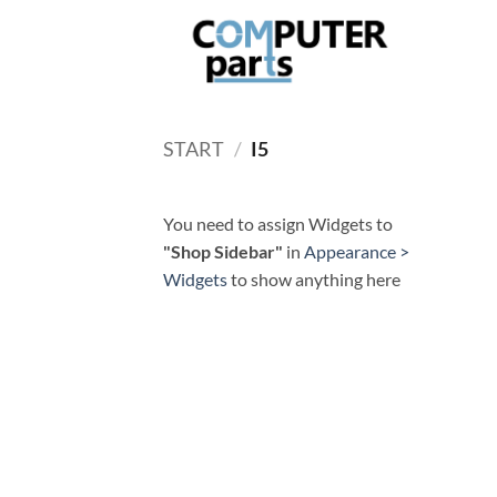
Zum
Inhalt
springen
START
/
I5
You need to assign Widgets to
"Shop Sidebar"
in
Appearance >
Widgets
to show anything here