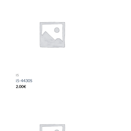
I5
i5-4430S
2.00
€