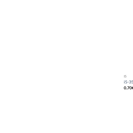
I5
i5-3
0.70