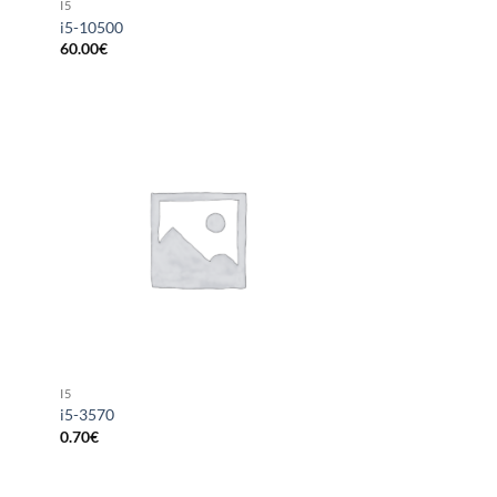
I5
i5-10500
60.00
€
I5
i5-3570
0.70
€