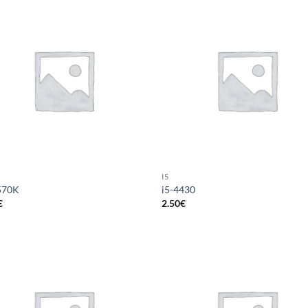
I5
570K
i5-4430
€
2.50
€