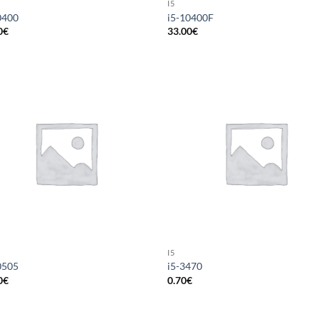
I5
0400
i5-10400F
0
€
33.00
€
I5
0505
i5-3470
0
€
0.70
€