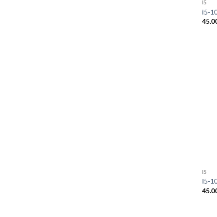
I5
i5-1
45.0
I5
I5-1
45.0