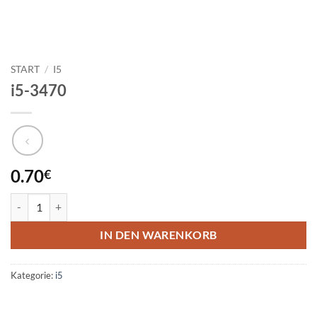
START
/
I5
i5-3470
0.70
€
i5-3470 Menge
IN DEN WARENKORB
Kategorie:
i5