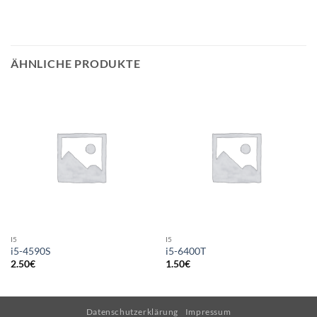
ÄHNLICHE PRODUKTE
I5
I5
i5-4590S
i5-6400T
2.50
€
1.50
€
Datenschutzerklärung
Impressum